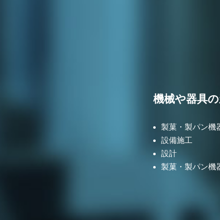
機械や器具の
製菓・製パン機
設備施工
設計
製菓・製パン機